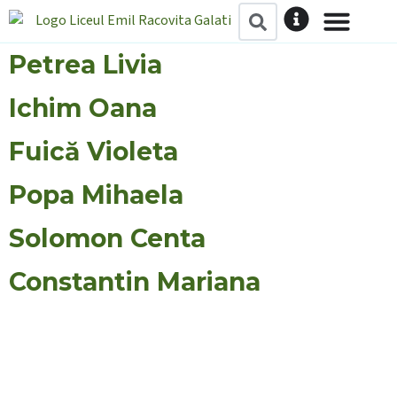
conținut
Petrea Livia
ÎNVĂȚĂMÂNT GIMNAZIAL
ÎNVĂȚĂMÂNT LICEAL
ÎNVĂȚĂMÂNT POSTLIC
Ichim Oana
Fuică Violeta
Popa Mihaela
Solomon Centa
Constantin Mariana