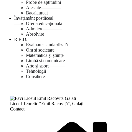
Probe de aptitudini
Atestate
Bacalaureat
Învățământ postliceal
Oferta educațională
Admitere
Absolvire
R.E.D.
Evaluare standardizată
Om și societare
Matematică și științe
Limbă și comunicare
Arte și sport
Tehnologii
Consiliere
Liceul Teoretic "Emil Racoviță", Galați
Contact