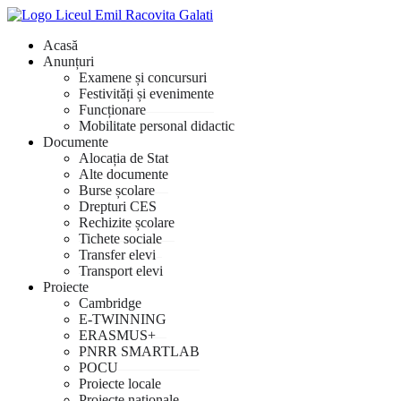
Acasă
Anunțuri
Examene și concursuri
Festivități și evenimente
Funcționare
Mobilitate personal didactic
Documente
Alocația de Stat
Alte documente
Burse școlare
Drepturi CES
Rechizite școlare
Tichete sociale
Transfer elevi
Transport elevi
Proiecte
Cambridge
E-TWINNING
ERASMUS+
PNRR SMARTLAB
POCU
Proiecte locale
Proiecte naționale