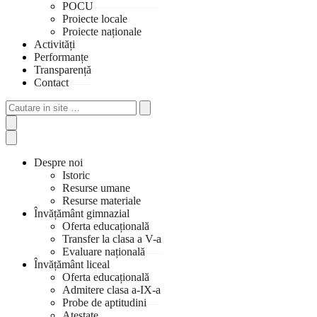
POCU
Proiecte locale
Proiecte naționale
Activități
Performanțe
Transparență
Contact
Cautare
in
site
…
Despre noi
Istoric
Resurse umane
Resurse materiale
Învățământ gimnazial
Oferta educațională
Transfer la clasa a V-a
Evaluare națională
Învățământ liceal
Oferta educațională
Admitere clasa a-IX-a
Probe de aptitudini
Atestate