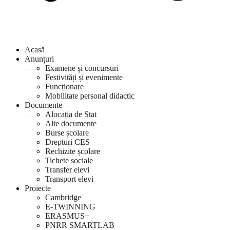
Acasă
Anunțuri
Examene și concursuri
Festivități și evenimente
Funcționare
Mobilitate personal didactic
Documente
Alocația de Stat
Alte documente
Burse școlare
Drepturi CES
Rechizite școlare
Tichete sociale
Transfer elevi
Transport elevi
Proiecte
Cambridge
E-TWINNING
ERASMUS+
PNRR SMARTLAB