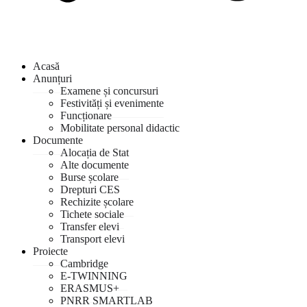
Acasă
Anunțuri
Examene și concursuri
Festivități și evenimente
Funcționare
Mobilitate personal didactic
Documente
Alocația de Stat
Alte documente
Burse școlare
Drepturi CES
Rechizite școlare
Tichete sociale
Transfer elevi
Transport elevi
Proiecte
Cambridge
E-TWINNING
ERASMUS+
PNRR SMARTLAB