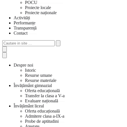
POCU
Proiecte locale
Proiecte naționale
Activități
Performanțe
Transparență
Contact
Cautare
in
site
…
Despre noi
Istoric
Resurse umane
Resurse materiale
Învățământ gimnazial
Oferta educațională
Transfer la clasa a V-a
Evaluare națională
Învățământ liceal
Oferta educațională
Admitere clasa a-IX-a
Probe de aptitudini
Atestate