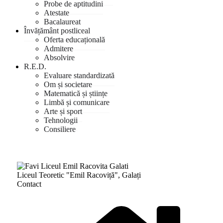
Probe de aptitudini
Atestate
Bacalaureat
Învățământ postliceal
Oferta educațională
Admitere
Absolvire
R.E.D.
Evaluare standardizată
Om și societare
Matematică și științe
Limbă și comunicare
Arte și sport
Tehnologii
Consiliere
Liceul Teoretic "Emil Racoviță", Galați
Contact