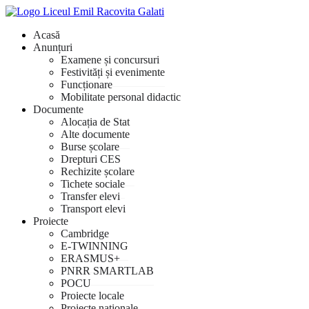
Acasă
Anunțuri
Examene și concursuri
Festivități și evenimente
Funcționare
Mobilitate personal didactic
Documente
Alocația de Stat
Alte documente
Burse școlare
Drepturi CES
Rechizite școlare
Tichete sociale
Transfer elevi
Transport elevi
Proiecte
Cambridge
E-TWINNING
ERASMUS+
PNRR SMARTLAB
POCU
Proiecte locale
Proiecte naționale