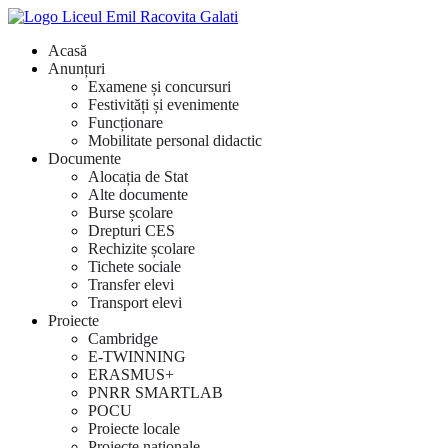
Acasă
Anunțuri
Examene și concursuri
Festivități și evenimente
Funcționare
Mobilitate personal didactic
Documente
Alocația de Stat
Alte documente
Burse școlare
Drepturi CES
Rechizite școlare
Tichete sociale
Transfer elevi
Transport elevi
Proiecte
Cambridge
E-TWINNING
ERASMUS+
PNRR SMARTLAB
POCU
Proiecte locale
Proiecte naționale