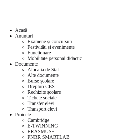
Acasă
Anunțuri
Examene și concursuri
Festivități și evenimente
Funcționare
Mobilitate personal didactic
Documente
Alocația de Stat
Alte documente
Burse școlare
Drepturi CES
Rechizite școlare
Tichete sociale
Transfer elevi
Transport elevi
Proiecte
Cambridge
E-TWINNING
ERASMUS+
PNRR SMARTLAB