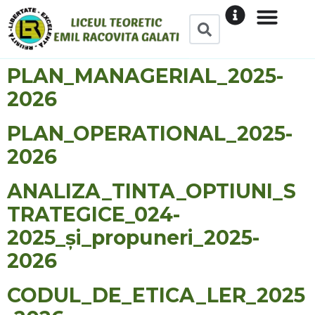
conținut
ÎNVĂȚĂMÂNT GIMNAZIAL
ÎNVĂȚĂMÂNT LICEAL
ÎNVĂȚĂMÂNT POSTLIC
PLAN_MANAGERIAL_2025-
2026
PLAN_OPERATIONAL_2025-
2026
ANALIZA_TINTA_OPTIUNI_S
TRATEGICE_024-
2025_și_propuneri_2025-
2026
CODUL_DE_ETICA_LER_2025